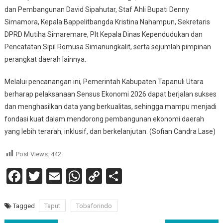
dan Pembangunan David Sipahutar, Staf Ahli Bupati Denny
Simamora, Kepala Bappelitbangda Kristina Nahampun, Sekretaris
DPRD Mutiha Simaremare, Plt Kepala Dinas Kependudukan dan
Pencatatan Sipil Romusa Simanungkalit, serta sejumlah pimpinan
perangkat daerah lainnya.
Melalui pencanangan ini, Pemerintah Kabupaten Tapanuli Utara
berharap pelaksanaan Sensus Ekonomi 2026 dapat berjalan sukses
dan menghasilkan data yang berkualitas, sehingga mampu menjadi
fondasi kuat dalam mendorong pembangunan ekonomi daerah
yang lebih terarah, inklusif, dan berkelanjutan. (Sofian Candra Lase)
Post Views:
442
Facebook
Twitter
Email
WhatsApp
Copy
Share
Link
Tagged
Taput
Tobaforindo