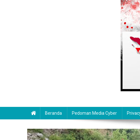
Beranda
Pedoman Media Cyber
Privac