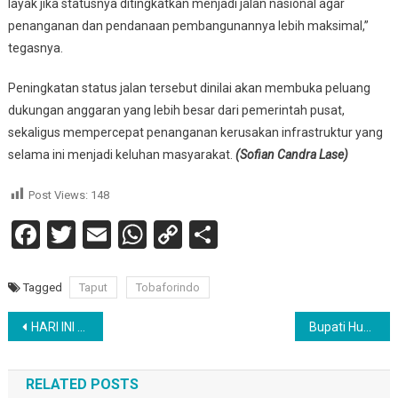
layak jika statusnya ditingkatkan menjadi jalan nasional agar
penanganan dan pendanaan pembangunannya lebih maksimal,”
tegasnya.
Peningkatan status jalan tersebut dinilai akan membuka peluang
dukungan anggaran yang lebih besar dari pemerintah pusat,
sekaligus mempercepat penanganan kerusakan infrastruktur yang
selama ini menjadi keluhan masyarakat.
(Sofian Candra Lase)
Post Views:
148
Facebook
Twitter
Email
WhatsApp
Copy
Share
Link
Tagged
Taput
Tobaforindo
Navigasi
HARI INI SERIBU SERATUS DELAPAN PULUH ENAM (1.186) ORANG CALON VIKARIS PENDETA GMIM MENGIKUTI TES DENGAN MENGGUNAKAN APLIKASI DIGITAL
Bupati Humbahas Rapat Bersama Ketua DEN, Bahas Pengembangan Pertanian Berbasis AI
pos
RELATED POSTS