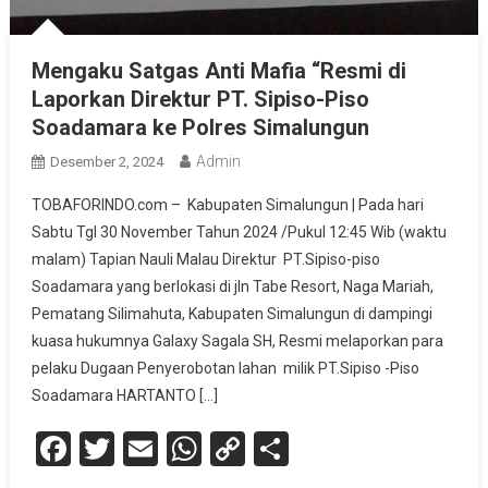
Mengaku Satgas Anti Mafia “Resmi di
Laporkan Direktur PT. Sipiso-Piso
Soadamara ke Polres Simalungun
Admin
Desember 2, 2024
TOBAFORINDO.com – Kabupaten Simalungun | Pada hari
Sabtu Tgl 30 November Tahun 2024 /Pukul 12:45 Wib (waktu
malam) Tapian Nauli Malau Direktur PT.Sipiso-piso
Soadamara yang berlokasi di jln Tabe Resort, Naga Mariah,
Pematang Silimahuta, Kabupaten Simalungun di dampingi
kuasa hukumnya Galaxy Sagala SH, Resmi melaporkan para
pelaku Dugaan Penyerobotan lahan milik PT.Sipiso -Piso
Soadamara HARTANTO […]
Facebook
Twitter
Email
WhatsApp
Copy
Share
Link