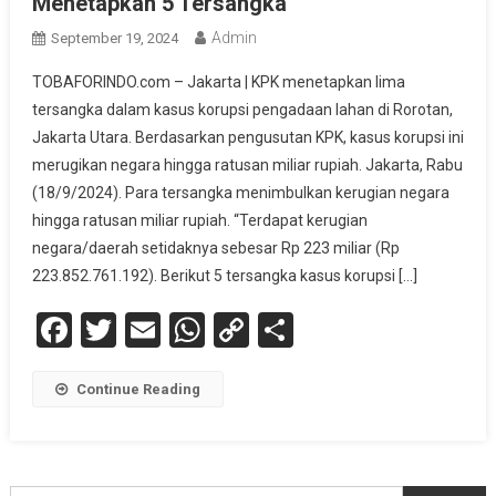
Menetapkan 5 Tersangka
Admin
September 19, 2024
TOBAFORINDO.com – Jakarta | KPK menetapkan lima
tersangka dalam kasus korupsi pengadaan lahan di Rorotan,
Jakarta Utara. Berdasarkan pengusutan KPK, kasus korupsi ini
merugikan negara hingga ratusan miliar rupiah. Jakarta, Rabu
(18/9/2024). Para tersangka menimbulkan kerugian negara
hingga ratusan miliar rupiah. “Terdapat kerugian
negara/daerah setidaknya sebesar Rp 223 miliar (Rp
223.852.761.192). Berikut 5 tersangka kasus korupsi […]
Facebook
Twitter
Email
WhatsApp
Copy
Share
Link
Continue Reading