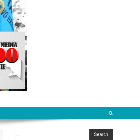
Cari
Search