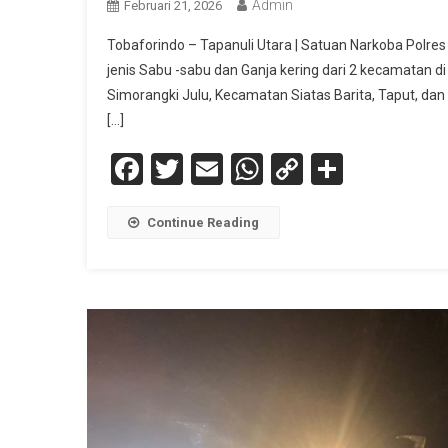
Admin
Februari 21, 2026
Tobaforindo – Tapanuli Utara | Satuan Narkoba Polres
jenis Sabu -sabu dan Ganja kering dari 2 kecamatan 
Simorangki Julu, Kecamatan Siatas Barita, Taput, da
[…]
Facebook
Twitter
Email
WhatsApp
Copy
Share
Link
Continue Reading