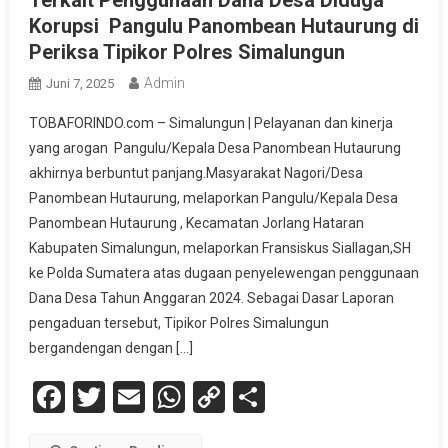
Terkait Penggunaan Dana Desa Diduga
Korupsi Pangulu Panombean Hutaurung di
Periksa Tipikor Polres Simalungun
Admin
Juni 7, 2025
TOBAFORINDO.com – Simalungun | Pelayanan dan kinerja
yang arogan Pangulu/Kepala Desa Panombean Hutaurung
akhirnya berbuntut panjang.Masyarakat Nagori/Desa
Panombean Hutaurung, melaporkan Pangulu/Kepala Desa
Panombean Hutaurung , Kecamatan Jorlang Hataran
Kabupaten Simalungun, melaporkan Fransiskus Siallagan,SH
ke Polda Sumatera atas dugaan penyelewengan penggunaan
Dana Desa Tahun Anggaran 2024. Sebagai Dasar Laporan
pengaduan tersebut, Tipikor Polres Simalungun
bergandengan dengan […]
Facebook
Twitter
Email
WhatsApp
Copy
Share
Link