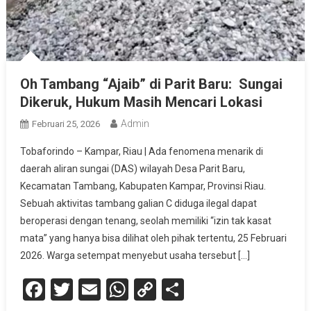
Oh Tambang “Ajaib” di Parit Baru: Sungai
Dikeruk, Hukum Masih Mencari Lokasi
Admin
Februari 25, 2026
Tobaforindo – Kampar, Riau | Ada fenomena menarik di
daerah aliran sungai (DAS) wilayah Desa Parit Baru,
Kecamatan Tambang, Kabupaten Kampar, Provinsi Riau.
Sebuah aktivitas tambang galian C diduga ilegal dapat
beroperasi dengan tenang, seolah memiliki “izin tak kasat
mata” yang hanya bisa dilihat oleh pihak tertentu, 25 Februari
2026. Warga setempat menyebut usaha tersebut […]
Facebook
Twitter
Email
WhatsApp
Copy
Share