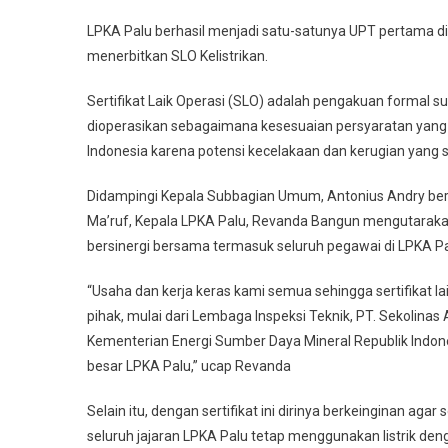
LPKA Palu berhasil menjadi satu-satunya UPT pertama 
menerbitkan SLO Kelistrikan.
Sertifikat Laik Operasi (SLO) adalah pengakuan formal sua
dioperasikan sebagaimana kesesuaian persyaratan yang dit
Indonesia karena potensi kecelakaan dan kerugian yang s
Didampingi Kepala Subbagian Umum, Antonius Andry be
Ma’ruf, Kepala LPKA Palu, Revanda Bangun mengutarakan
bersinergi bersama termasuk seluruh pegawai di LPKA Palu
“Usaha dan kerja keras kami semua sehingga sertifikat la
pihak, mulai dari Lembaga Inspeksi Teknik, PT. Sekolinas
Kementerian Energi Sumber Daya Mineral Republik Indones
besar LPKA Palu,” ucap Revanda
Selain itu, dengan sertifikat ini dirinya berkeinginan aga
seluruh jajaran LPKA Palu tetap menggunakan listrik den