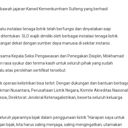
dibawah jajaran Kanwil Kemenkumham Sulteng yang berhasil
tu instalasi tenaga listrik telah berfungsi dan dinyatakan siap
entukan. SLO wajib dimiliki oleh berbagai instalasi tenaga listrik
angat dekat dengan sumber daya manusia di sekitar instansi..
rsama Kepala Seksi Pengawasan dan Penegakan Disiplin, Mokhamad
 rasa syukur dan terima kasih untuk seluruh pihak yang sudah
 atas perolehan sertifikat tersebut.
ik operasi kelistrikan bisa terbit. Dengan dukungan dan bantuan berbaga
 Aman Nusantara, Perusahaan Listrik Negara, Komite Akreditas Nasional
ia, Direktorat Jenderal Ketenagalistrikan, beserta seluruh keluarga
r seluruh jajarannya bijak dalam penggunaan listrik “Harapan saya untuk
gan bijak, kita harus saling menjaga, saling mengingatkan, utamakan