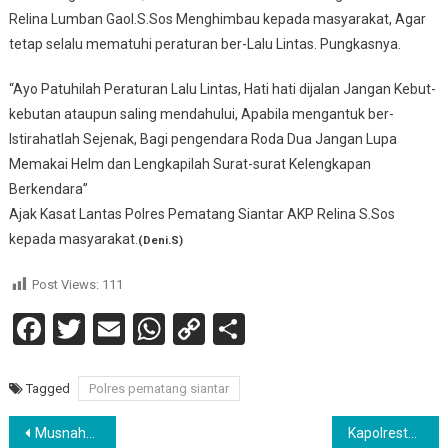
Relina Lumban Gaol.S.Sos Menghimbau kepada masyarakat, Agar
tetap selalu mematuhi peraturan ber-Lalu Lintas. Pungkasnya.
“Ayo Patuhilah Peraturan Lalu Lintas, Hati hati dijalan Jangan Kebut-
kebutan ataupun saling mendahului, Apabila mengantuk ber-
Istirahatlah Sejenak, Bagi pengendara Roda Dua Jangan Lupa
Memakai Helm dan Lengkapilah Surat-surat Kelengkapan
Berkendara”
Ajak Kasat Lantas Polres Pematang Siantar AKP Relina S.Sos
kepada masyarakat.
(Deni.S)
Post Views:
111
Facebook
Twitter
Email
WhatsApp
Copy
Share
Link
Tagged
Polres pematang siantar
Navigasi
Musnahkan Barang Bukti Sabu Dari Tangkapan Berbagai Lokasi Di Sumatera Utara
Kapolresta Deli Serdang Dan Para PJU Hadiri Acara Pengantaran Satgas BGC TNI Kongo XXXIX-D Monusco Kongo