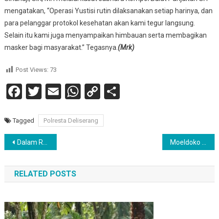
mengatakan, “Operasi Yustisi rutin dilaksanakan setiap harinya, dan
para pelanggar protokol kesehatan akan kami tegur langsung.
Selain itu kami juga menyampaikan himbauan serta membagikan
masker bagi masyarakat.” Tegasnya.
(Mrk)
Post Views:
73
Facebook
Twitter
Email
WhatsApp
Copy
Share
Link
Tagged
Polresta Deliserang
Navigasi
Dalam Rangka Gebyar Vaksinasi Boster, Kapoldasu Dan Pangdam I/BB.Kunker Ke Kota Pematang Siantar
Moeldoko Maju Untuk RI Satu Di Indonesia Tahun 2024
pos
RELATED POSTS