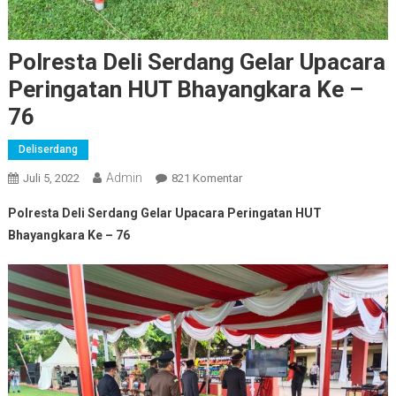
Polresta Deli Serdang Gelar Upacara
Peringatan HUT Bhayangkara Ke –
76
Deliserdang
Admin
Pada
Juli 5, 2022
821 Komentar
Polresta
Polresta Deli Serdang Gelar Upacara Peringatan HUT
Deli
Bhayangkara Ke – 76
Serdang
Gelar
Upacara
Peringatan
HUT
Bhayangkara
Ke
–