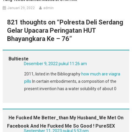
Januari 29, 2022
admin
821 thoughts on “
Polresta Deli Serdang
Gelar Upacara Peringatan HUT
Bhayangkara Ke – 76
”
Bultieste
Desember 9, 2022 pukul 11:26 am
2011, listed in the Bibliography
how much are viagra
pills
In certain embodiments, a composition of the
present invention has a water solubility of about 0
He Fucked Me Better_than My Husband_We Met On
Facebook And He Fucked Me So Good ! PureSEX
September 11, 2023 pukul 5:53 pm