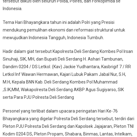
tersebut diikuti oleh seluruh Polda, Polres, dan Forkopimda se
Indonesia.
Tema Hari Bhayangkara tahun ini adalah Polri yang Presisi
mendukung pemulihan ekonomi dan reformasi struktural untuk
mewujudkan Indonesia Tangguh, Indonesia Tumbuh.
Hadir dalam giat tersebut Kapolresta Deli Serdang Kombes Pol Irsan
Sinuhaji, SIK, MH, dan Bupati Deli Serdang H. Ashari Tambunan,
Dandim 0204 / DS Letkol. (Kav) Jackie Yudhantara, Kasbrigif 7 / RR
Letkol Inf Wawan Hermawan, Kajari Lubuk Pakam Jabal Nur, S.H,
M.H, Kepala BNN Kab. Deli Serdang Kombes Pol Muhammad
,S.IK,MM, Wakapolresta Deli Serdang AKBP Agus Sugiyarso, SIK
serta Para PJU Polresta Deli Serdang
Personel yang terlibat dalam upacara peringatan Hari Ke-76
Bhayangkara yang digelar Polresta Deli Serdang tersebut, terdiri dari
Pleton PJU Polresta Deli Serdang dan Kapolsek Jajajaran, Pleton TNI
Kodim 0204 DS, Pleton Propam, Shabara, Binmas, Lantas, Intelkam,