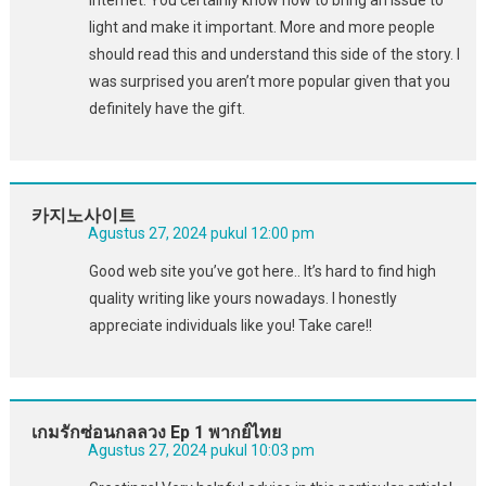
light and make it important. More and more people
should read this and understand this side of the story. I
was surprised you aren’t more popular given that you
definitely have the gift.
카지노사이트
Agustus 27, 2024 pukul 12:00 pm
Good web site you’ve got here.. It’s hard to find high
quality writing like yours nowadays. I honestly
appreciate individuals like you! Take care!!
เกมรักซ่อนกลลวง Ep 1 พากย์ไทย
Agustus 27, 2024 pukul 10:03 pm