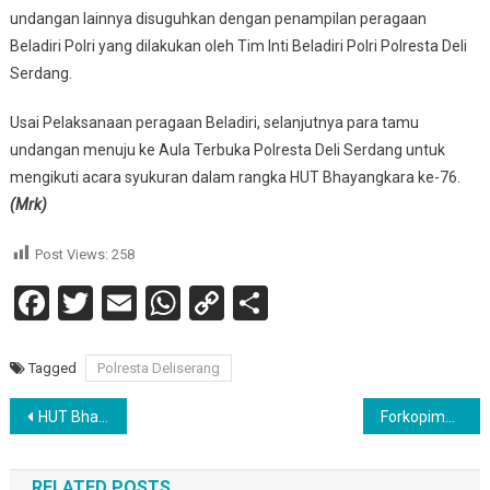
undangan lainnya disuguhkan dengan penampilan peragaan
Beladiri Polri yang dilakukan oleh Tim Inti Beladiri Polri Polresta Deli
Serdang.
Usai Pelaksanaan peragaan Beladiri, selanjutnya para tamu
undangan menuju ke Aula Terbuka Polresta Deli Serdang untuk
mengikuti acara syukuran dalam rangka HUT Bhayangkara ke-76.
(Mrk)
Post Views:
258
Facebook
Twitter
Email
WhatsApp
Copy
Share
Link
Tagged
Polresta Deliserang
Navigasi
HUT Bhayangkara ke-76 Tahun 2022 . Polres Simmalungun dan Forkopinda Simalungun Ikuti Upacara Virtual.
Forkopimda Dan Polres Pematang Siantar Mengikuti Upacara Hari Ulang Tahun Bhayangkara Yang Ke 76 Secara Virtual.
pos
RELATED POSTS