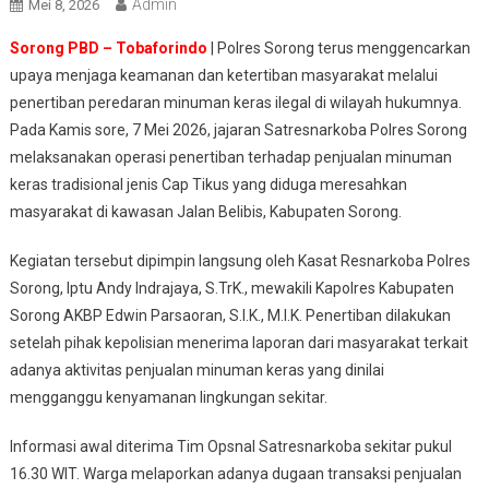
Admin
Mei 8, 2026
Sorong PBD – Tobaforindo
| Polres Sorong terus menggencarkan
upaya menjaga keamanan dan ketertiban masyarakat melalui
penertiban peredaran minuman keras ilegal di wilayah hukumnya.
Pada Kamis sore, 7 Mei 2026, jajaran Satresnarkoba Polres Sorong
melaksanakan operasi penertiban terhadap penjualan minuman
keras tradisional jenis Cap Tikus yang diduga meresahkan
masyarakat di kawasan Jalan Belibis, Kabupaten Sorong.
Kegiatan tersebut dipimpin langsung oleh Kasat Resnarkoba Polres
Sorong, Iptu Andy Indrajaya, S.TrK., mewakili Kapolres Kabupaten
Sorong AKBP Edwin Parsaoran, S.I.K., M.I.K. Penertiban dilakukan
setelah pihak kepolisian menerima laporan dari masyarakat terkait
adanya aktivitas penjualan minuman keras yang dinilai
mengganggu kenyamanan lingkungan sekitar.
Informasi awal diterima Tim Opsnal Satresnarkoba sekitar pukul
16.30 WIT. Warga melaporkan adanya dugaan transaksi penjualan