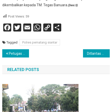
dikembalikan kepada TM. Tegas Banuara.
(Deni.S)
Post Views:
59
Facebook
Twitter
Email
WhatsApp
Copy
Share
Link
Tagged
Polres pematang siantar
Navigasi
Petugas Gabungan Kabupaten Deli Serdang Rutin Laksanakan Operasi Yustisi
Ditlantas Polda Sumut Laksanakan Gebyar Vaksinasi Presisi
pos
RELATED POSTS