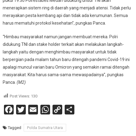
pukul 19.30 Polrestabes Medan didukung unsur TNI akan
menerapkan sistem ring di daerah yang menjadi atensi. Tidak perlu
merayakan pesta kembang api dan tidak ada kerumunan. Semua
harus mematuhi protokol kesehatan”, pungkas Panca.
“Himbau masyarakat namun jangan membuat mereka. Polri
didukung TNI dan stake holder terkait akan melakukan langkah-
langkah yaitu dengan menghimbau masyarakat untuk tidak
berpergian pada malam tahun baru ditengah pandemi Covid-19 ini
apalagi muncul varian baru Omicron yang semakin ramai ditengah
masyarakat. Kita harus sama-sama mewaspadainya”, pungkas
Panca.
(M2)
Post Views:
130
Facebook
Twitter
Email
WhatsApp
Copy
Share
Link
Tagged
Polda Sumatra Utara