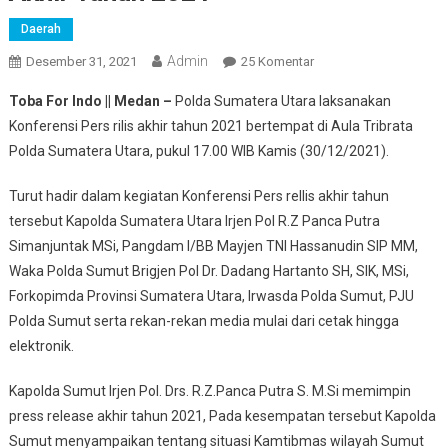
Daerah
Admin
Pada
Desember 31, 2021
25 Komentar
Polda
Toba For Indo || Medan –
Polda Sumatera Utara laksanakan
Sumut
Konferensi Pers rilis akhir tahun 2021 bertempat di Aula Tribrata
Laksanakan
Polda Sumatera Utara, pukul 17.00 WIB Kamis (30/12/2021).
Press
Rilis
Turut hadir dalam kegiatan Konferensi Pers rellis akhir tahun
Akhir
tersebut Kapolda Sumatera Utara Irjen Pol R.Z Panca Putra
Tahun
2021
Simanjuntak MSi, Pangdam I/BB Mayjen TNI Hassanudin SIP MM,
Waka Polda Sumut Brigjen Pol Dr. Dadang Hartanto SH, SIK, MSi,
Forkopimda Provinsi Sumatera Utara, Irwasda Polda Sumut, PJU
Polda Sumut serta rekan-rekan media mulai dari cetak hingga
elektronik.
Kapolda Sumut Irjen Pol. Drs. R.Z.Panca Putra S. M.Si memimpin
press release akhir tahun 2021, Pada kesempatan tersebut Kapolda
Sumut menyampaikan tentang situasi Kamtibmas wilayah Sumut