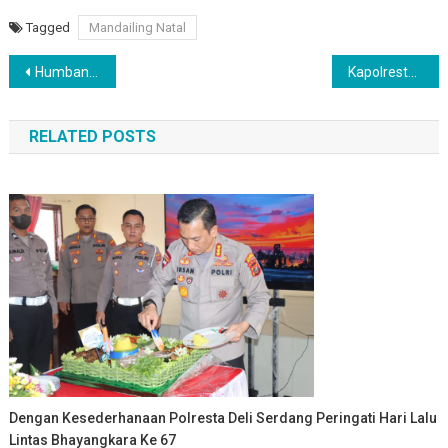
Link
Tagged
Mandailing Natal
Navigasi
Humbang Hasundutan Rayakan Ulang Tahun RI ke-77 “Pulih Lebih Cepat, Bangkit Lebih Kuat”
Kapolresta Deli Serdang Hadiri Upacara HUT RI Ke 77 Di Alun – Alun Kab. Deli Serdang
pos
RELATED POSTS
Dengan Kesederhanaan Polresta Deli Serdang Peringati Hari Lalu
Lintas Bhayangkara Ke 67