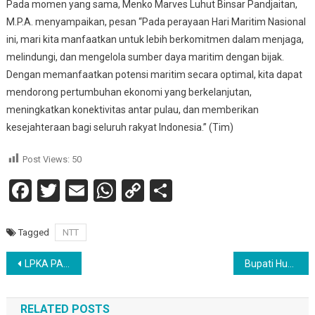
Pada momen yang sama, Menko Marves Luhut Binsar Pandjaitan,
M.P.A. menyampaikan, pesan “Pada perayaan Hari Maritim Nasional
ini, mari kita manfaatkan untuk lebih berkomitmen dalam menjaga,
melindungi, dan mengelola sumber daya maritim dengan bijak.
Dengan memanfaatkan potensi maritim secara optimal, kita dapat
mendorong pertumbuhan ekonomi yang berkelanjutan,
meningkatkan konektivitas antar pulau, dan memberikan
kesejahteraan bagi seluruh rakyat Indonesia.” (Tim)
Post Views:
50
Facebook
Twitter
Email
WhatsApp
Copy
Share
Link
Tagged
NTT
Navigasi
LPKA PALU HADIRKAN KELAS SENI BAGI SELURUH ANAK BINAANNYA
Bupati Humbahas Turun Langsung Untuk Meninjau Progres Pembangunan PLUT di Doloksanggul.
pos
RELATED POSTS