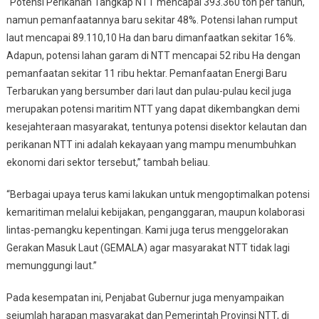
“Potensi Perikanan Tangkap NTT mencapai 393.360 ton per tahun,
namun pemanfaatannya baru sekitar 48%. Potensi lahan rumput
laut mencapai 89.110,10 Ha dan baru dimanfaatkan sekitar 16%.
Adapun, potensi lahan garam di NTT mencapai 52 ribu Ha dengan
pemanfaatan sekitar 11 ribu hektar. Pemanfaatan Energi Baru
Terbarukan yang bersumber dari laut dan pulau-pulau kecil juga
merupakan potensi maritim NTT yang dapat dikembangkan demi
kesejahteraan masyarakat, tentunya potensi disektor kelautan dan
perikanan NTT ini adalah kekayaan yang mampu menumbuhkan
ekonomi dari sektor tersebut,” tambah beliau.
“Berbagai upaya terus kami lakukan untuk mengoptimalkan potensi
kemaritiman melalui kebijakan, penganggaran, maupun kolaborasi
lintas-pemangku kepentingan. Kami juga terus menggelorakan
Gerakan Masuk Laut (GEMALA) agar masyarakat NTT tidak lagi
memunggungi laut.”
Pada kesempatan ini, Penjabat Gubernur juga menyampaikan
sejumlah harapan masyarakat dan Pemerintah Provinsi NTT, di