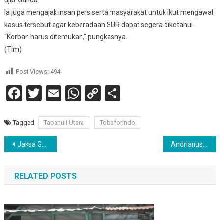
ujar Ganda.
Ia juga mengajak insan pers serta masyarakat untuk ikut mengawal
kasus tersebut agar keberadaan SUR dapat segera diketahui.
“Korban harus ditemukan,” pungkasnya.
(Tim)
Post Views:
494
Facebook
Twitter
Email
WhatsApp
Copy
Share
Link
Tagged
Tapanuli Utara
Tobaforindo
Navigasi
Jaksa Garda Desa Hadir di Kecamatan Ujung Padang dorong Transparansi Pememerintah Desa
Andrianus Wanma Desak Polda Papua Barat Daya, Segera Panggil Sekda dan Bupati Raja Ampat
pos
RELATED POSTS