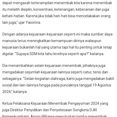
dapat mengasah keterampilan menembak kita karena menembak
itu melatih disiplin, konsentrasi, ketenangan, keberanian dan juga
kehati-hatian. Karena jika tidak hati-hati bisa mencelakakan orang
lain juga,” ujar Yasonna.
Dengan adanya kejuaraan-kejuaraan seperti ini maka sumber daya
manusia terus meningkatkan kemampuan dirinya walaupun
kejuaraan bukanlah hal yang utama tapi hal itu penting untuk tetap
digelar. “Supaya SDM kita tahu levelnya seperti apa?” katanya.
Dia menambahkan selain kejuaraan menembak, pihaknya juga
mengadakan sejumlah kejuaraan lainnya seperti catur, tenis dan
sebagainya. “Selain kegiatan olahraga, kami juga mengadakan bakti
sosial dan lain-lainnya hingga pada puncaknya tanggal 19 Agustus
2024,” katanya.
Ketua Pelaksana Kejuaraan Menembak Pengayoman 2024 yang
juga Direktur Penyidikan dan Penyelesaian Sengketa DJKI
Kemenkumham, Anom Wibawa menuturkan lomba menembak