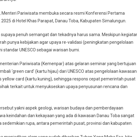
 Menteri Pariwisata membuka secara resmi Konferensi Pertama
 2025 di Hotel Khas Parapat, Danau Toba, Kabupaten Simalungun.
 supaya penuh semangat dan tekadnya harus sama. Meskipun kegiata
ah punya kebijakan agar upaya re-validasi (peningkatan pengelolaan
i standar UNESCO sebagai warisan bumi.
enterian Pariwisata (Kemenpar) atas gelaran seminar yang bertujuan
ali ‘green card’ (kartu hijau) dari UNESCO atas pengelolaan kawasan
s yellow card (kartu kuning), sehingga respons cepat pemerintah pusat
 pihak terkait untuk menyukseskan upaya penyusunan rencana dan
ersebut yakni aspek geologi, warisan budaya dan pemberdayaan
ahwa keindahan dan kekayaan yang ada di kawasan Danau Toba sangat
a sedemikian rupa, antara pemerintah pusat, provinsi dan kabupaten.