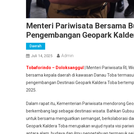
Menteri Pariwisata Bersama 
Pengembangan Geopark Kalde
Daerah
Admin
Juli 14, 2025
Tobaforindo – Doloksanggul
| Menteri Pariwisata RI, 
bersama kepala daerah di kawasan Danau Toba termasu
pengembangan Destinasi Geopark Kaldera Toba bertempat
2025.
Dalam rapat itu, Kementerian Pariwisata mendorong Geop
berkembang lagi sebagai destinasi wisata. Bahkan Gubs
untuk bersama menguatkan semangat, berkolaborasi dan
Geopark Kaldera Toba merupakan wujud nyata visi pariw
antara alam, budaya dan ilmu pengetahuan termasuk sej