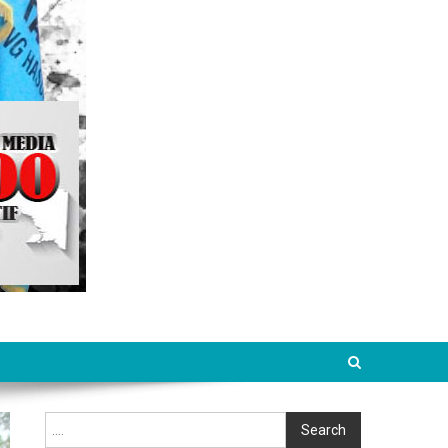
Cari
Search