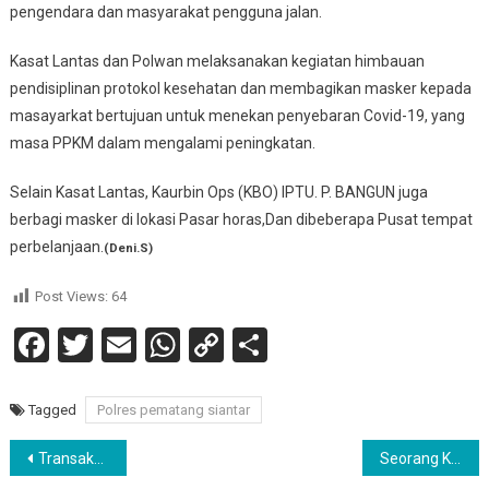
pengendara dan masyarakat pengguna jalan.
Kasat Lantas dan Polwan melaksanakan kegiatan himbauan
pendisiplinan protokol kesehatan dan membagikan masker kepada
masayarkat bertujuan untuk menekan penyebaran Covid-19, yang
masa PPKM dalam mengalami peningkatan.
Selain Kasat Lantas, Kaurbin Ops (KBO) IPTU. P. BANGUN juga
berbagi masker di lokasi Pasar horas,Dan dibeberapa Pusat tempat
perbelanjaan.
(Deni.S)
Post Views:
64
Facebook
Twitter
Email
WhatsApp
Copy
Share
Link
Tagged
Polres pematang siantar
Navigasi
Transakai Narkoba Diladang Jeruk, Dua Pemuda Ditangkap Polisi
Seorang Kakek Ditemukan Warga Tewas Membusuk Didalam Rumahnya.