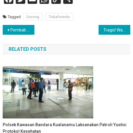
Link
Tagged
Sorong
Tobaforindo
Navigasi
Pemkab Tapanuli Utara Sampaikan Ranperda Pertanggungjawaban APBD 2025, Raih WTP dan Catat Surplus Rp100,42 Miliar
Tragis! Warga Diduga Hanyut saat Lintasi Jembatan Bambu, Pencarian Digelar di Sungai Batongguran
pos
RELATED POSTS
Polsek Kawasan Bandara Kualanamu Laksanakan Patroli Yustisi
Protokol Kesehatan