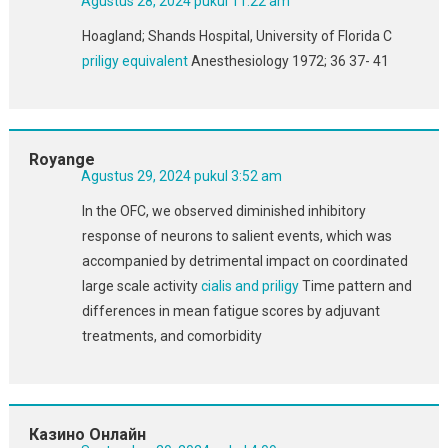
Agustus 28, 2024 pukul 11:22 am
Hoagland; Shands Hospital, University of Florida C
priligy equivalent
Anesthesiology 1972; 36 37- 41
Royange
Agustus 29, 2024 pukul 3:52 am
In the OFC, we observed diminished inhibitory
response of neurons to salient events, which was
accompanied by detrimental impact on coordinated
large scale activity
cialis and priligy
Time pattern and
differences in mean fatigue scores by adjuvant
treatments, and comorbidity
Казино Онлайн