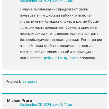
September 20, 2024 pukul 4:09 am
Лучшие онлайн-казино предлагают своим
пользователям широкий выбор игр, включая
слоты, рулетку, блэкджек, покер и другие. Кроме
того, они часто предлагают бонусы и фриспины
новым игрокам, что позволяет им начать играть
без необходимости вносить депозит. Регистрация
в онлайн-казино обычно занимает несколько
минут и требует минимальной информации о
пользователе.
рейтинг топ лушчее
sjzznqaunp
Ping-balik:
eat pussy
MichaelPraro
September 28, 2024 pukul 5:44 am