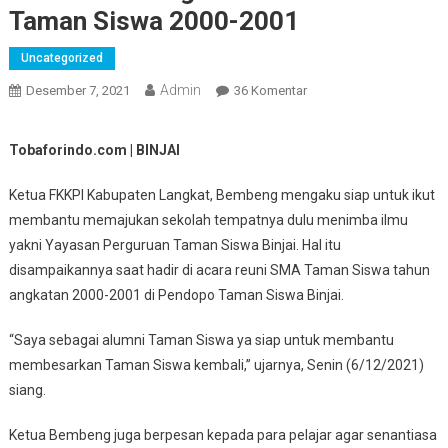
Taman Siswa 2000-2001
Uncategorized
Admin
Pada
Desember 7, 2021
36 Komentar
Ketua
Bembeng
Tobaforindo.com | BINJAI
Hadiri
Reuni
Ketua FKKPI Kabupaten Langkat, Bembeng mengaku siap untuk ikut
Alumni
membantu memajukan sekolah tempatnya dulu menimba ilmu
Taman
yakni Yayasan Perguruan Taman Siswa Binjai. Hal itu
Siswa
disampaikannya saat hadir di acara reuni SMA Taman Siswa tahun
2000-
angkatan 2000-2001 di Pendopo Taman Siswa Binjai.
2001
“Saya sebagai alumni Taman Siswa ya siap untuk membantu
membesarkan Taman Siswa kembali,” ujarnya, Senin (6/12/2021)
siang.
Ketua Bembeng juga berpesan kepada para pelajar agar senantiasa