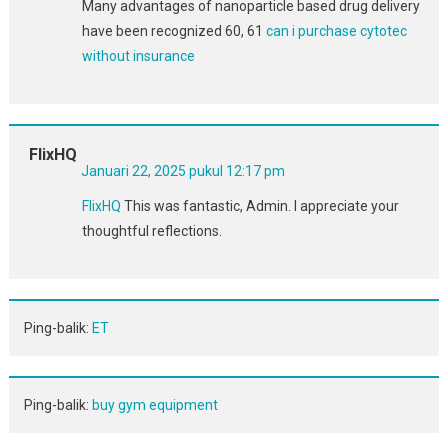
Many advantages of nanoparticle based drug delivery
have been recognized 60, 61
can i purchase cytotec
without insurance
FlixHQ
Januari 22, 2025 pukul 12:17 pm
FlixHQ
This was fantastic, Admin. I appreciate your
thoughtful reflections.
Ping-balik:
ET
Ping-balik:
buy gym equipment