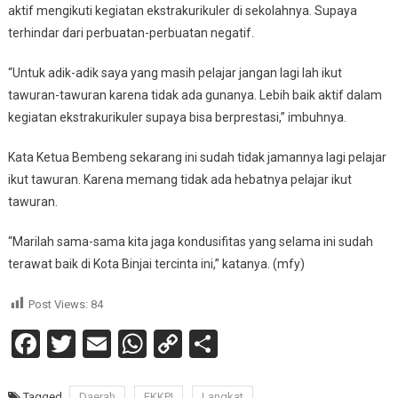
aktif mengikuti kegiatan ekstrakurikuler di sekolahnya. Supaya
terhindar dari perbuatan-perbuatan negatif.
“Untuk adik-adik saya yang masih pelajar jangan lagi lah ikut
tawuran-tawuran karena tidak ada gunanya. Lebih baik aktif dalam
kegiatan ekstrakurikuler supaya bisa berprestasi,” imbuhnya.
Kata Ketua Bembeng sekarang ini sudah tidak jamannya lagi pelajar
ikut tawuran. Karena memang tidak ada hebatnya pelajar ikut
tawuran.
“Marilah sama-sama kita jaga kondusifitas yang selama ini sudah
terawat baik di Kota Binjai tercinta ini,” katanya. (mfy)
Post Views:
84
Facebook
Twitter
Email
WhatsApp
Copy
Share
Link
Tagged
Daerah
FKKPI
Langkat