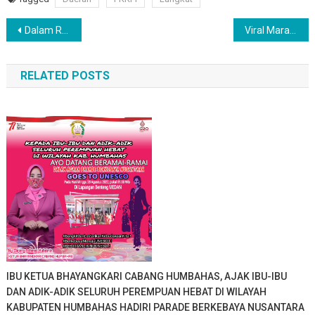
Navigasi
Dalam Rangka Pencapaian Vaksin, Polsek Parapat Laksanakan Kegiatan Vaksinasi Secara Door To Door
Viral Maraknya Judi di Kota Medan, Wakil DPRD Kota Medan : Kepolisian Harus Berani Menutup Segala Jenis Perjudian
pos
RELATED POSTS
IBU KETUA BHAYANGKARI CABANG HUMBAHAS, AJAK IBU-IBU
DAN ADIK-ADIK SELURUH PEREMPUAN HEBAT DI WILAYAH
KABUPATEN HUMBAHAS HADIRI PARADE BERKEBAYA NUSANTARA