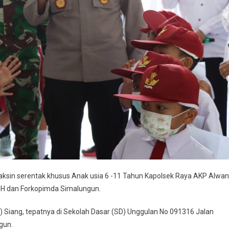
Vaksin serentak khusus Anak usia 6 -11 Tahun Kapolsek Raya AKP Alwan
 MH dan Forkopimda Simalungun.
 Siang, tepatnya di Sekolah Dasar (SD) Unggulan No 091316 Jalan
gun.