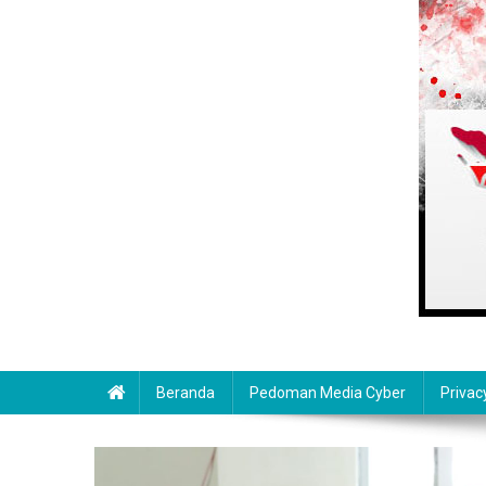
Beranda
Pedoman Media Cyber
Privac