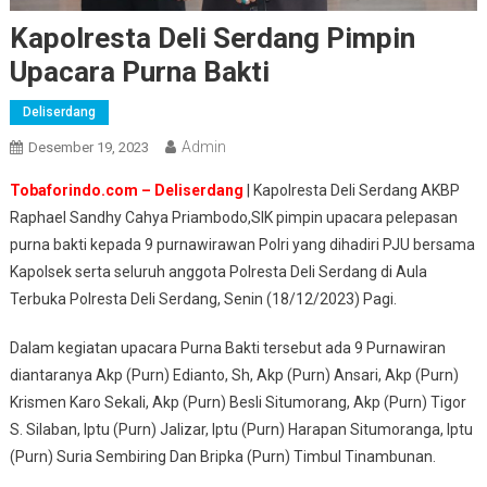
Kapolresta Deli Serdang Pimpin
Upacara Purna Bakti
Deliserdang
Admin
Desember 19, 2023
Tobaforindo.com – Deliserdang
| Kapolresta Deli Serdang AKBP
Raphael Sandhy Cahya Priambodo,SIK pimpin upacara pelepasan
purna bakti kepada 9 purnawirawan Polri yang dihadiri PJU bersama
Kapolsek serta seluruh anggota Polresta Deli Serdang di Aula
Terbuka Polresta Deli Serdang, Senin (18/12/2023) Pagi.
Dalam kegiatan upacara Purna Bakti tersebut ada 9 Purnawiran
diantaranya Akp (Purn) Edianto, Sh, Akp (Purn) Ansari, Akp (Purn)
Krismen Karo Sekali, Akp (Purn) Besli Situmorang, Akp (Purn) Tigor
S. Silaban, Iptu (Purn) Jalizar, Iptu (Purn) Harapan Situmoranga, Iptu
(Purn) Suria Sembiring Dan Bripka (Purn) Timbul Tinambunan.