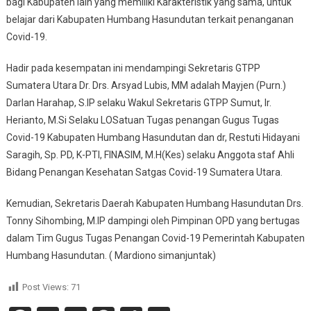
bagi Kabupaten lain yang memiliki Karakteristik yang sama, untuk
belajar dari Kabupaten Humbang Hasundutan terkait penanganan
Covid-19.
Hadir pada kesempatan ini mendampingi Sekretaris GTPP
Sumatera Utara Dr. Drs. Arsyad Lubis, MM adalah Mayjen (Purn.)
Darlan Harahap, S.IP selaku Wakul Sekretaris GTPP Sumut, Ir.
Herianto, M.Si Selaku LOSatuan Tugas penangan Gugus Tugas
Covid-19 Kabupaten Humbang Hasundutan dan dr, Restuti Hidayani
Saragih, Sp. PD, K-PTI, FINASIM, M.H(Kes) selaku Anggota staf Ahli
Bidang Penangan Kesehatan Satgas Covid-19 Sumatera Utara.
Kemudian, Sekretaris Daerah Kabupaten Humbang Hasundutan Drs.
Tonny Sihombing, M.IP dampingi oleh Pimpinan OPD yang bertugas
dalam Tim Gugus Tugas Penangan Covid-19 Pemerintah Kabupaten
Humbang Hasundutan. ( Mardiono simanjuntak)
Post Views:
71