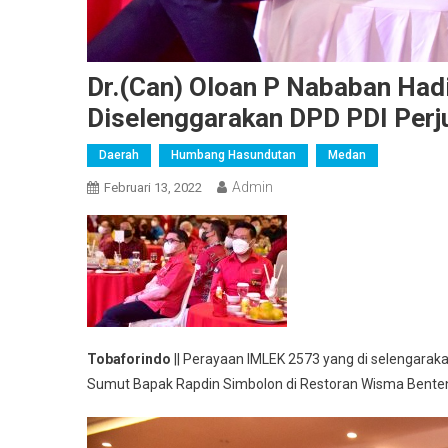
Dr.(Can) Oloan P Nababan Had
Diselenggarakan DPD PDI Per
Daerah
Humbang Hasundutan
Medan
Admin
Februari 13, 2022
Tobaforindo
|| Perayaan IMLEK 2573 yang di selengara
Sumut Bapak Rapdin Simbolon di Restoran Wisma Benten