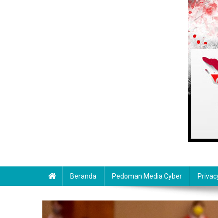
Beranda
Pedoman Media Cyber
Privac