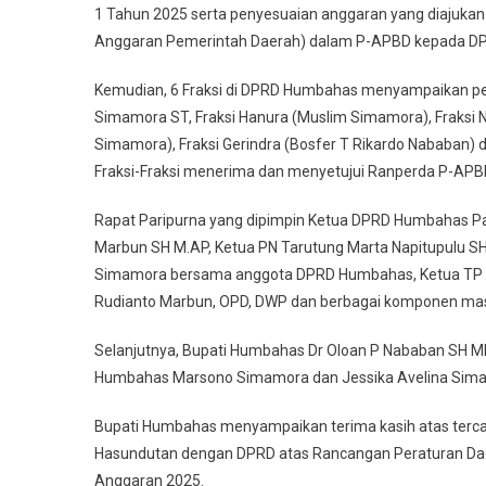
1 Tahun 2025 serta penyesuaian anggaran yang diajukan 
Anggaran Pemerintah Daerah) dalam P-APBD kepada DPR
Kemudian, 6 Fraksi di DPRD Humbahas menyampaikan pend
Simamora ST, Fraksi Hanura (Muslim Simamora), Fraksi 
Simamora), Fraksi Gerindra (Bosfer T Rikardo Nababan
Fraksi-Fraksi menerima dan menyetujui Ranperda P-APB
Rapat Paripurna yang dipimpin Ketua DPRD Humbahas Par
Marbun SH M.AP, Ketua PN Tarutung Marta Napitupulu S
Simamora bersama anggota DPRD Humbahas, Ketua TP PK
Rudianto Marbun, OPD, DWP dan berbagai komponen mas
Selanjutnya, Bupati Humbahas Dr Oloan P Nababan SH 
Humbahas Marsono Simamora dan Jessika Avelina Sim
Bupati Humbahas menyampaikan terima kasih atas terc
Hasundutan dengan DPRD atas Rancangan Peraturan D
Anggaran 2025.