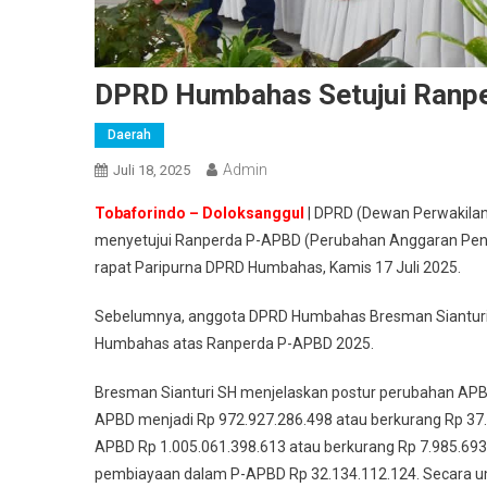
DPRD Humbahas Setujui Ranpe
Daerah
Admin
Juli 18, 2025
Tobaforindo – Doloksanggul
| DPRD (Dewan Perwakilan
menyetujui Ranperda P-APBD (Perubahan Anggaran Pend
rapat Paripurna DPRD Humbahas, Kamis 17 Juli 2025.
Sebelumnya, anggota DPRD Humbahas Bresman Siantur
Humbahas atas Ranperda P-APBD 2025.
Bresman Sianturi SH menjelaskan postur perubahan APB
APBD menjadi Rp 972.927.286.498 atau berkurang Rp 37.
APBD Rp 1.005.061.398.613 atau berkurang Rp 7.985.69
pembiayaan dalam P-APBD Rp 32.134.112.124. Secara um