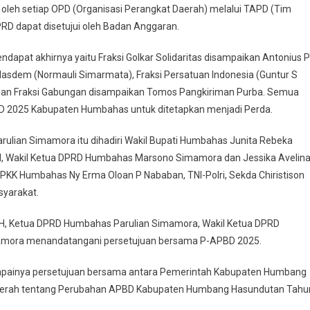
oleh setiap OPD (Organisasi Perangkat Daerah) melalui TAPD (Tim
D dapat disetujui oleh Badan Anggaran.
apat akhirnya yaitu Fraksi Golkar Solidaritas disampaikan Antonius P
Nasdem (Normauli Simarmata), Fraksi Persatuan Indonesia (Guntur S
) dan Fraksi Gabungan disampaikan Tomos Pangkiriman Purba. Semua
D 2025 Kabupaten Humbahas untuk ditetapkan menjadi Perda.
ulian Simamora itu dihadiri Wakil Bupati Humbahas Junita Rebeka
H, Wakil Ketua DPRD Humbahas Marsono Simamora dan Jessika Avelin
K Humbahas Ny Erma Oloan P Nababan, TNI-Polri, Sekda Chiristison
yarakat.
MH, Ketua DPRD Humbahas Parulian Simamora, Wakil Ketua DPRD
amora menandatangani persetujuan bersama P-APBD 2025.
apainya persetujuan bersama antara Pemerintah Kabupaten Humbang
aerah tentang Perubahan APBD Kabupaten Humbang Hasundutan Tahu