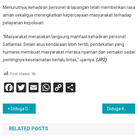
Menurutnya, kehadiran personel di lapangan telah memberikan rasa
aman sekaligus meningkatkan kepercayaan masyarakat terhadap
pelayanan kepolisian.
“Masyarakat merasakan langsung manfaat kehadiran personel
Satlantas. Selain arus kendaraan lebih tertib, pendekatan yang
humanis membuat masyarakat merasa nyaman dan semakin sadar
pentingnya keselamatan berlalu lintas,” ujarnya.
(JP2)
Post Views:
96
Facebook
Twitter
Email
WhatsApp
Copy
Share
Link
Navigasi
Diduga Diadu Domba Pengusaha, Warga Hadang dan Ancam Wartawan Saat Konfirmasi Izin Potong Kapal di Makbon
Diduga KMP ARAR Alami Kecelakaan di Laut, Lambung Kapal Tampak Rusak Akibat Benturan Keras
pos
RELATED POSTS