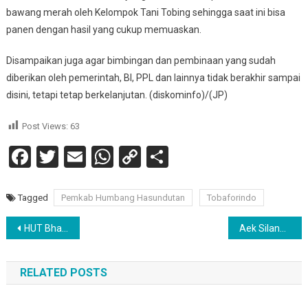
bawang merah oleh Kelompok Tani Tobing sehingga saat ini bisa
panen dengan hasil yang cukup memuaskan.
Disampaikan juga agar bimbingan dan pembinaan yang sudah
diberikan oleh pemerintah, BI, PPL dan lainnya tidak berakhir sampai
disini, tetapi tetap berkelanjutan. (diskominfo)/(JP)
Post Views:
63
Facebook
Twitter
Email
WhatsApp
Copy
Share
Link
Tagged
Pemkab Humbang Hasundutan
Tobaforindo
Navigasi
HUT Bhayangkara ke-79, Bupati Humbahas Didampingi Ketua TP. PKK Menyampaikan Ucapan Selamat
Aek Silang Kering, Camat Baktiraja Turun Ke Lokasi Aliran Sungai Untuk Memastikan.
pos
RELATED POSTS