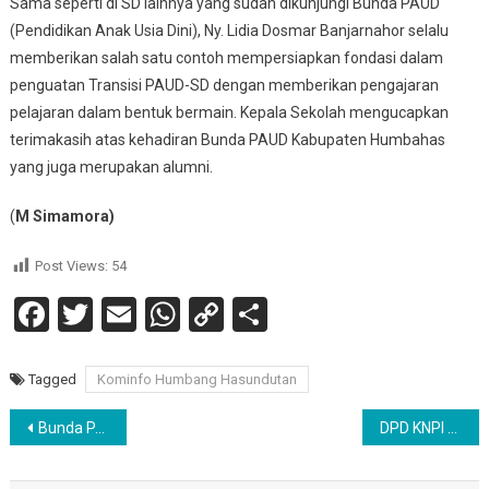
Sama seperti di SD lainnya yang sudah dikunjungi Bunda PAUD
(Pendidikan Anak Usia Dini), Ny. Lidia Dosmar Banjarnahor selalu
memberikan salah satu contoh mempersiapkan fondasi dalam
penguatan Transisi PAUD-SD dengan memberikan pengajaran
pelajaran dalam bentuk bermain. Kepala Sekolah mengucapkan
terimakasih atas kehadiran Bunda PAUD Kabupaten Humbahas
yang juga merupakan alumni.
(
M Simamora)
Post Views:
54
Facebook
Twitter
Email
WhatsApp
Copy
Share
Link
Tagged
Kominfo Humbang Hasundutan
Navigasi
Bunda PAUD Humbahas Kunker Monev Implementasi Transisi PAUD-SD di SD 174532
DPD KNPI Menyerahkan Surat RDPU, Kepada DPRD Kota Tebing tinggi .
pos