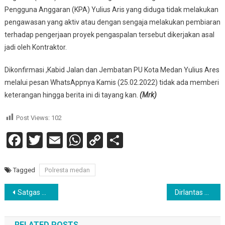
Pengguna Anggaran (KPA) Yulius Aris yang diduga tidak melakukan
pengawasan yang aktiv atau dengan sengaja melakukan pembiaran
terhadap pengerjaan proyek pengaspalan tersebut dikerjakan asal
jadi oleh Kontraktor.
Dikonfirmasi ,Kabid Jalan dan Jembatan PU Kota Medan Yulius Ares
melalui pesan WhatsAppnya Kamis (25.02.2022) tidak ada memberi
keterangan hingga berita ini di tayang kan.
(Mrk)
Post Views:
102
Facebook
Twitter
Email
WhatsApp
Copy
Share
Link
Tagged
Polresta medan
Navigasi
Satgas Covid 19 Pemkab dan Polres Simalungun Gelar Rapat Koordinasi, “Kejar Target Vaksinasi”
Dirlantas Polda Sumut Keluarkan Aturan Baru Dimasa Pandemi Covid 19 Level 2 dan Level 3
pos
RELATED POSTS