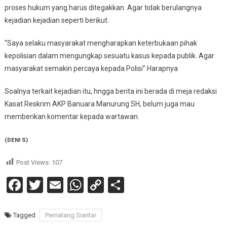
proses hukum yang harus ditegakkan. Agar tidak berulangnya
kejadian kejadian seperti berikut.
“Saya selaku masyarakat mengharapkan keterbukaan pihak
kepolisian dalam mengungkap sesuatu kasus kepada publik. Agar
masyarakat semakin percaya kepada Polisi” Harapnya
Soalnya terkait kejadian itu, hngga berita ini berada di meja redaksi
Kasat Reskrim AKP Banuara Manurung SH, belum juga mau
memberikan komentar kepada wartawan.
(DENI S)
Post Views:
107
Facebook
Twitter
Email
WhatsApp
Copy
Share
Link
Tagged
Pematang Siantar