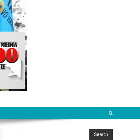
Cari
Search