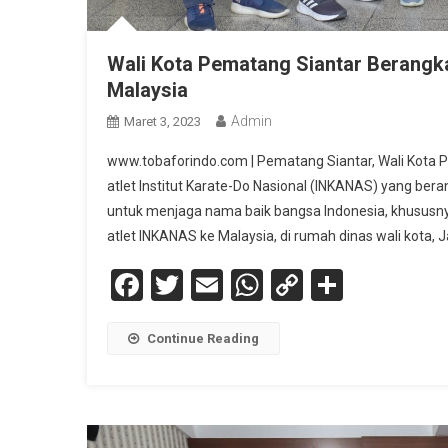
Wali Kota Pematang Siantar Berangka
Malaysia
Admin
Maret 3, 2023
www.tobaforindo.com | Pematang Siantar, Wali Kota
atlet Institut Karate-Do Nasional (INKANAS) yang ber
untuk menjaga nama baik bangsa Indonesia, khususn
atlet INKANAS ke Malaysia, di rumah dinas wali kota, J
Facebook
Twitter
Email
WhatsApp
Copy
Share
Link
Continue Reading