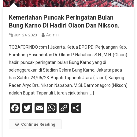
Kemeriahan Puncak Peringatan Bulan
Bung Karno Di Hadiri Olaon Dan Nikson.
Admin
Juni 24, 2023
TOBAFORINDO.com | Jakarta. Ketua DPC PDI Perjuangan Kab.
Humbang Hasundutan Dr. Oloan P. Nababan, S.H., M.H. (Oloan)
hadiri puncak peringatan bulan Bung Karno yang di
selenggarakan di Stadion Gelora Bung Karno, Jakarta pada
hari Sabtu, 24/06/23. Bupati Tapanuli Utara (Taput) Kanjeng
Raden Aryo Drs. Nikson Nababan, M.Si. Darmonagoro (Nikson)
adalah Bupati Tapanuli Utara sejak tahun […]
Facebook
Twitter
Email
WhatsApp
Copy
Share
Link
Continue Reading