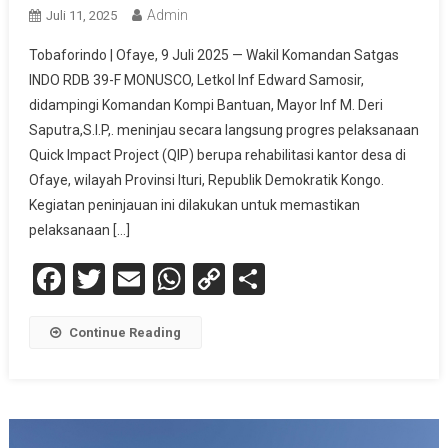
Admin
Juli 11, 2025
Tobaforindo | Ofaye, 9 Juli 2025 — Wakil Komandan Satgas
INDO RDB 39-F MONUSCO, Letkol Inf Edward Samosir,
didampingi Komandan Kompi Bantuan, Mayor Inf M. Deri
Saputra,S.I.P,. meninjau secara langsung progres pelaksanaan
Quick Impact Project (QIP) berupa rehabilitasi kantor desa di
Ofaye, wilayah Provinsi Ituri, Republik Demokratik Kongo.
Kegiatan peninjauan ini dilakukan untuk memastikan
pelaksanaan […]
Facebook
Twitter
Email
WhatsApp
Copy
Share
Link
Continue Reading