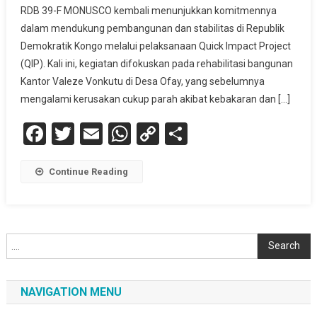
RDB 39-F MONUSCO kembali menunjukkan komitmennya
dalam mendukung pembangunan dan stabilitas di Republik
Demokratik Kongo melalui pelaksanaan Quick Impact Project
(QIP). Kali ini, kegiatan difokuskan pada rehabilitasi bangunan
Kantor Valeze Vonkutu di Desa Ofay, yang sebelumnya
mengalami kerusakan cukup parah akibat kebakaran dan […]
Facebook
Twitter
Email
WhatsApp
Copy
Share
Link
Continue Reading
Cari
Search
NAVIGATION MENU