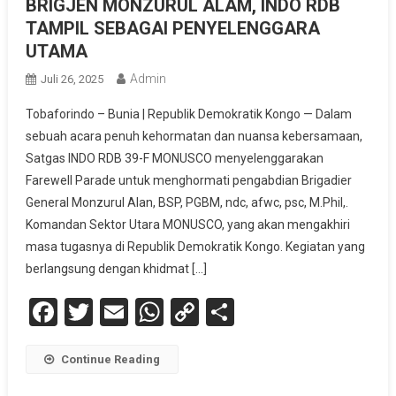
BRIGJEN MONZURUL ALAM, INDO RDB
TAMPIL SEBAGAI PENYELENGGARA
UTAMA
Admin
Juli 26, 2025
Tobaforindo – Bunia | Republik Demokratik Kongo — Dalam
sebuah acara penuh kehormatan dan nuansa kebersamaan,
Satgas INDO RDB 39-F MONUSCO menyelenggarakan
Farewell Parade untuk menghormati pengabdian Brigadier
General Monzurul Alan, BSP, PGBM, ndc, afwc, psc, M.Phil,.
Komandan Sektor Utara MONUSCO, yang akan mengakhiri
masa tugasnya di Republik Demokratik Kongo. Kegiatan yang
berlangsung dengan khidmat […]
Facebook
Twitter
Email
WhatsApp
Copy
Share
Link
Continue Reading