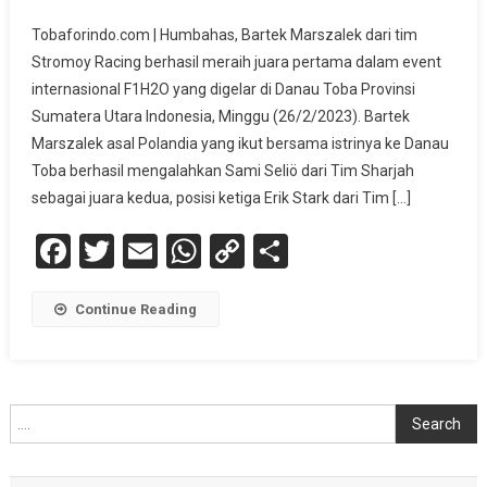
Tobaforindo.com | Humbahas, Bartek Marszalek dari tim
Stromoy Racing berhasil meraih juara pertama dalam event
internasional F1H2O yang digelar di Danau Toba Provinsi
Sumatera Utara Indonesia, Minggu (26/2/2023). Bartek
Marszalek asal Polandia yang ikut bersama istrinya ke Danau
Toba berhasil mengalahkan Sami Seliö dari Tim Sharjah
sebagai juara kedua, posisi ketiga Erik Stark dari Tim […]
Facebook
Twitter
Email
WhatsApp
Copy
Share
Link
Continue Reading
Cari
Search