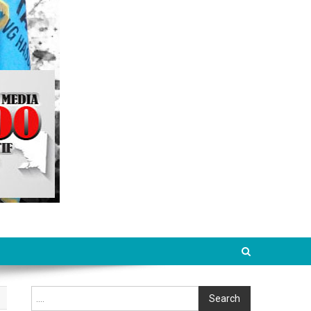
Cari
Search