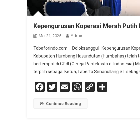
Kepengurusan Koperasi Merah Putih 
Admin
Mei 21, 2025
Tobaforindo.com – Doloksanggul | Kepengurusan Kope
Kabupaten Humbang Hasundutan (Humbahas) telah te
bertempat di GPdI (Gereja Pantekosta di Indonesia) M
terpilih sebagai Ketua, Laberto Simanullang ST sebaga
Facebook
Twitter
Email
WhatsApp
Copy
Share
Link
Continue Reading