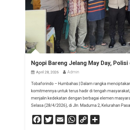
Ngopi Bareng Jelang May Day, Polisi
Admin
April 28, 2026
Tobaforindo – Humbahas | Dalam rangka menciptakan
komitmennya untuk terus hadir di tengah masyaraka
menjalin kedekatan dengan berbagai elemen masyarak
Selasa (28/4/2026), di Jln. Maduma 2, Kelurahan Pas
Facebook
Twitter
Email
WhatsApp
Copy
Share
Link