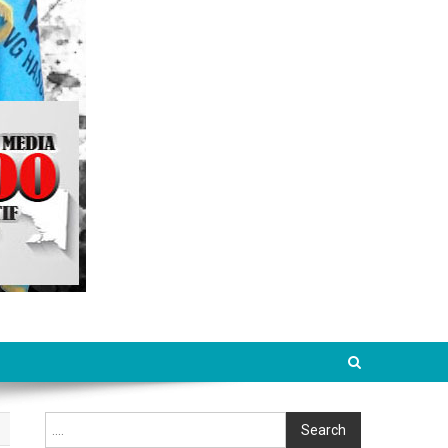
Cari
Search