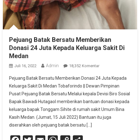
Pejuang Batak Bersatu Memberikan
Donasi 24 Juta Kepada Keluarga Sakit Di
Medan
Admin
Pada
Juli 16, 2022
18,352 Komentar
Pejuang
Pejuang Batak Bersatu Memberikan Donasi 24 Juta Kepada
Batak
Keluarga Sakit Di Medan Tobaforindo || Dewan Pimpinan
Bersatu
Pusat Pejuang Batak Bersatu Melalui kepala Devisi Biro Sosial
Memberikan
Bapak Bawadi Hutagaol memberikan bantuan donasi kepada
Donasi
24
keluarga bapak Tonggam Sihite di rumah sakit Umum Bina
Juta
Kasih Medan. (Jumat, 15 Juli 2022) Bantuan itu juga
Kepada
diserahkan oleh pejuang batak bersatu […]
Keluarga
Sakit