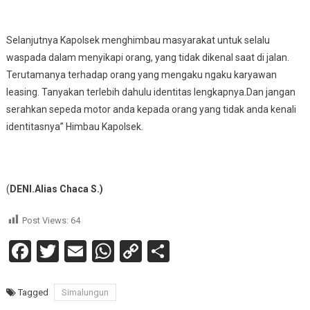
Selanjutnya Kapolsek menghimbau masyarakat untuk selalu
waspada dalam menyikapi orang, yang tidak dikenal saat di jalan.
Terutamanya terhadap orang yang mengaku ngaku karyawan
leasing. Tanyakan terlebih dahulu identitas lengkapnya.Dan jangan
serahkan sepeda motor anda kepada orang yang tidak anda kenali
identitasnya” Himbau Kapolsek.
(
DENI.Alias Chaca S.)
Post Views:
64
Facebook
Twitter
Email
WhatsApp
Copy
Share
Link
Tagged
Simalungun