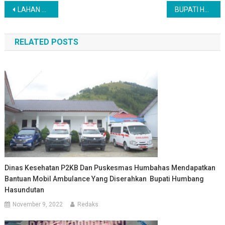
Navigasi
LAHAN GAMBUT DI HUMBAHAS DIPERJUANGKAN BUPATI DENGAN SERIUS AGAR LEPAS DARI KAWASAN PETA INDIKATIF LAHAN GAMBUT
BUPATI HUMBAHAS BUKA SOSIALISASI PENGUATAN INOVASI DAERAH DI LINGKUNGAN PEMKAB HUMBAHAS.
pos
RELATED POSTS
Dinas Kesehatan P2KB Dan Puskesmas Humbahas Mendapatkan
Bantuan Mobil Ambulance Yang Diserahkan Bupati Humbang
Hasundutan
November 9, 2022
Redaks