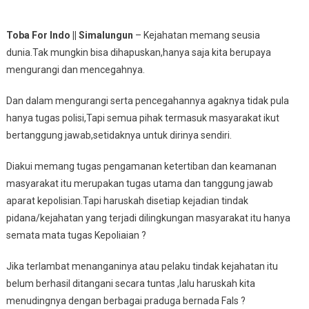
Kapolres
Simalungun
Toba For Indo || Simalungun
– Kejahatan memang seusia
AKBP
dunia.Tak mungkin bisa dihapuskan,hanya saja kita berupaya
Nicolas
mengurangi dan mencegahnya.
Dedy
Arifianto
Dan dalam mengurangi serta pencegahannya agaknya tidak pula
SIK.
SH
hanya tugas polisi,Tapi semua pihak termasuk masyarakat ikut
MH
bertanggung jawab,setidaknya untuk dirinya sendiri.
:
“Kejahatan
Diakui memang tugas pengamanan ketertiban dan keamanan
Tidak
masyarakat itu merupakan tugas utama dan tanggung jawab
Akan
aparat kepolisian.Tapi haruskah disetiap kejadian tindak
Pernah
pidana/kejahatan yang terjadi dilingkungan masyarakat itu hanya
Habis,
semata mata tugas Kepoliaian ?
Kita
Hanya
Jika terlambat menanganinya atau pelaku tindak kejahatan itu
Bisa
belum berhasil ditangani secara tuntas ,lalu haruskah kita
Berupaya
menudingnya dengan berbagai praduga bernada Fals ?
Mengurangi