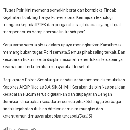
“Tugas Polri kini memang semakin berat dan kompleks.Tindak
Kejahatan tidak lagi hanya konvensional.Kemajuan teknologi
mengacu kepada IPTEK dan pengaruh era globalisasi yang dapat
mempengaruhi hampir semua lini kehidupan”
Kerja sama semua pihak dalam upaya meningkatkan Kamtibmas
memang bukan tugas Polri semata.Semua pihak saling terkait,.Dan
kesadaran hukum serta disiplin nasional menentukan tercapainya
keamanan dan ketertiban masyarakat tersebut.
Bagi jajaran Polres Simalungun sendiri, sebagaimana dikemukakan
Kapolres AKBP Nicolas.D.A.SIK.SH.MH, Gerakan disiplin Nasional dan
kesadaran Hukum terus digalakkan dan diupayakan.Dengan
demikian diharapkan kesadaran semua pihak,Sehingga berbagai
tindak kejahatan itu bisa ditekan seminim mungkin dan
ketentraman dimasyarakat bisa tercapai.
(Deni.S)
Post Views:
595