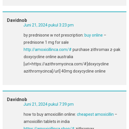
Davidnob
Juni 21, 2024 pukul 3:23 pm
by prednisone w not prescription:
buy online
–
prednisone 1 mg for sale
http://amoxicillinca.com/#
purchase zithromax z-pak
doxycycline online australia
[url=https://azithromycinca.com/#]doxycycline
azithromycinca[/url] 40mg doxycycline online
Davidnob
Juni 21, 2024 pukul 7:39 pm
how to buy amoxicillin online:
cheapest amoxicillin
–
amoxicillin tablets in india
https://amoxicillinca.shop/#
zithromax