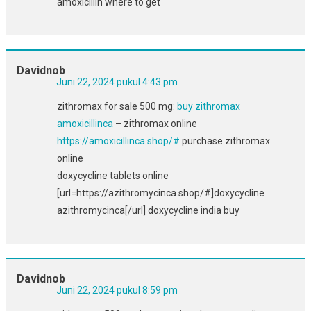
amoxicillin where to get
Davidnob
Juni 22, 2024 pukul 4:43 pm
zithromax for sale 500 mg:
buy zithromax
amoxicillinca
– zithromax online
https://amoxicillinca.shop/#
purchase zithromax
online
doxycycline tablets online
[url=https://azithromycinca.shop/#]doxycycline
azithromycinca[/url] doxycycline india buy
Davidnob
Juni 22, 2024 pukul 8:59 pm