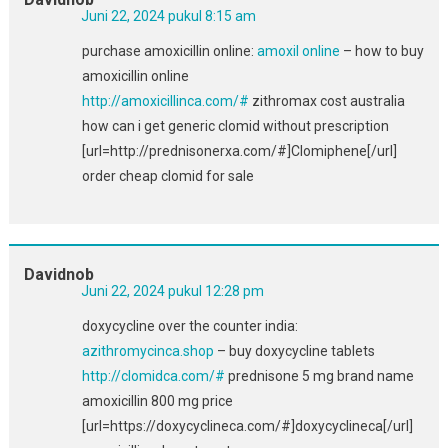
Juni 22, 2024 pukul 8:15 am
purchase amoxicillin online:
amoxil online
– how to buy
amoxicillin online
http://amoxicillinca.com/#
zithromax cost australia
how can i get generic clomid without prescription
[url=http://prednisonerxa.com/#]Clomiphene[/url]
order cheap clomid for sale
Davidnob
Juni 22, 2024 pukul 12:28 pm
doxycycline over the counter india:
azithromycinca.shop
– buy doxycycline tablets
http://clomidca.com/#
prednisone 5 mg brand name
amoxicillin 800 mg price
[url=https://doxycyclineca.com/#]doxycyclineca[/url]