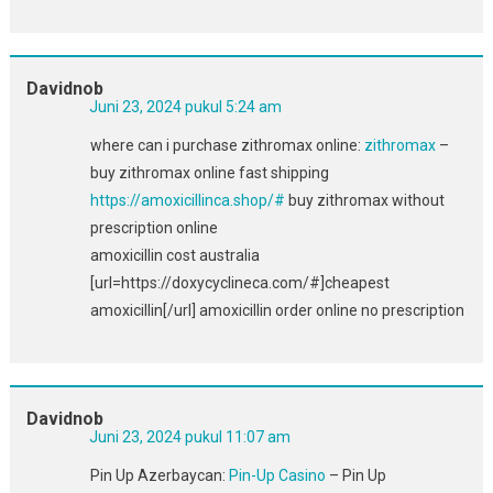
Davidnob
Juni 23, 2024 pukul 5:24 am
where can i purchase zithromax online:
zithromax
–
buy zithromax online fast shipping
https://amoxicillinca.shop/#
buy zithromax without
prescription online
amoxicillin cost australia
[url=https://doxycyclineca.com/#]cheapest
amoxicillin[/url] amoxicillin order online no prescription
Davidnob
Juni 23, 2024 pukul 11:07 am
Pin Up Azerbaycan:
Pin-Up Casino
– Pin Up