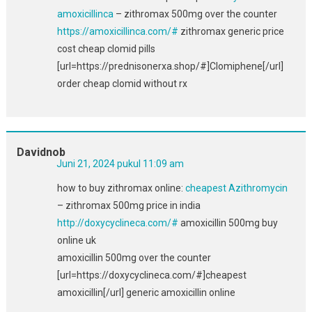
amoxicillinca
– zithromax 500mg over the counter
https://amoxicillinca.com/#
zithromax generic price
cost cheap clomid pills
[url=https://prednisonerxa.shop/#]Clomiphene[/url]
order cheap clomid without rx
Davidnob
Juni 21, 2024 pukul 11:09 am
how to buy zithromax online:
cheapest Azithromycin
– zithromax 500mg price in india
http://doxycyclineca.com/#
amoxicillin 500mg buy
online uk
amoxicillin 500mg over the counter
[url=https://doxycyclineca.com/#]cheapest
amoxicillin[/url] generic amoxicillin online