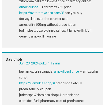
zithromax 500 mg lowest price pharmacy online:
amoxicillinca
– zithromax 250 price
https://azithromycinca.com/#
can you buy
doxycycline over the counter usa
amoxicillin 500mg without prescription
[url=https://doxycyclineca.shop/#]amoxicillin[/url]
generic amoxicillin online
Davidnob
Juni 23, 2024 pukul 1:12 am
buy amoxicillin canada:
amoxil best price
– amoxicillin
script
https://clomidca.shop/#
prednisone otc uk
prednisone rx coupon
[url=https://clomidca.shop/#]prednisone
clomidca[/url] pharmacy cost of prednisone