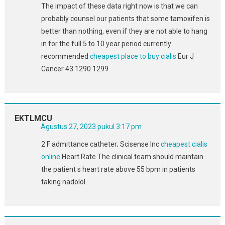
The impact of these data right now is that we can
probably counsel our patients that some tamoxifen is
better than nothing, even if they are not able to hang
in for the full 5 to 10 year period currently
recommended
cheapest place to buy cialis
Eur J
Cancer 43 1290 1299
EKTLMCU
Agustus 27, 2023 pukul 3:17 pm
2 F admittance catheter; Scisense Inc
cheapest cialis
online
Heart Rate The clinical team should maintain
the patient s heart rate above 55 bpm in patients
taking nadolol