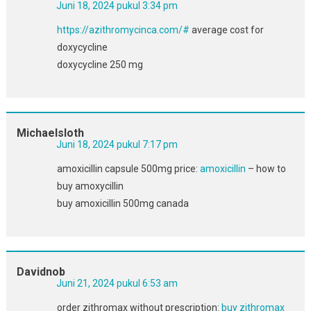
Juni 18, 2024 pukul 3:34 pm
https://azithromycinca.com/#
average cost for
doxycycline
doxycycline 250 mg
Michaelsloth
Juni 18, 2024 pukul 7:17 pm
amoxicillin capsule 500mg price:
amoxicillin
– how to
buy amoxycillin
buy amoxicillin 500mg canada
Davidnob
Juni 21, 2024 pukul 6:53 am
order zithromax without prescription:
buy zithromax