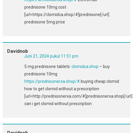
prednisone 10mg cost
[url=https://clomidca.shop/#]prednisone[/url]
prednisone 5mg price
Davidnob
Juni 21, 2024 pukul 11:51 pm
5 mg prednisone tablets:
clomidca.shop
– buy
prednisone 10mg
https://prednisonerxa.shop/#
buying cheap clomid
how to get clomid without a prescription
[url=http://prednisonerxa.com/#]prednisonerxa.shop[/url]
can i get clomid without prescription
Davidnob